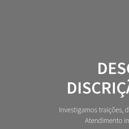
Skip
to
content
DES
DISCRIÇ
Investigamos traições, 
Atendimento im