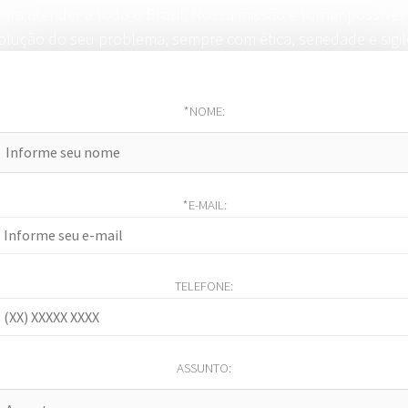
ara atender a todo o Brasil. Nossa missão é tornar possível
olução do seu problema, sempre com ética, seriedade e sigil
*NOME:
*E-MAIL:
TELEFONE:
ASSUNTO: