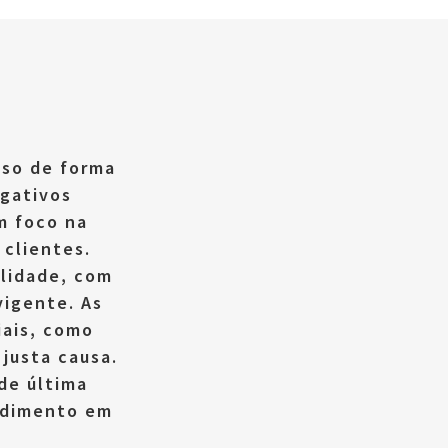
aso de forma
igativos
m foco na
 clientes.
lidade, com
vigente. As
iais, como
 justa causa.
de última
endimento em