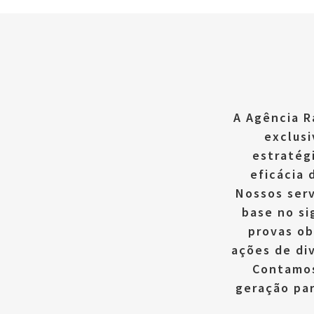
A Agência R
exclusi
estratég
eficácia 
Nossos ser
base no si
provas ob
ações de div
Contamos
geração par