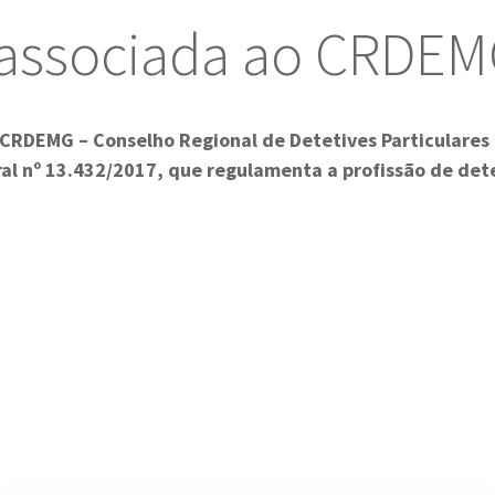
ssociada ao CRDEMG     
CRDEMG – Conselho Regional de Detetives Particulares
al nº 13.432/2017, que regulamenta a profissão de dete
mos uma Agência de Detetives particulares e estamos pron