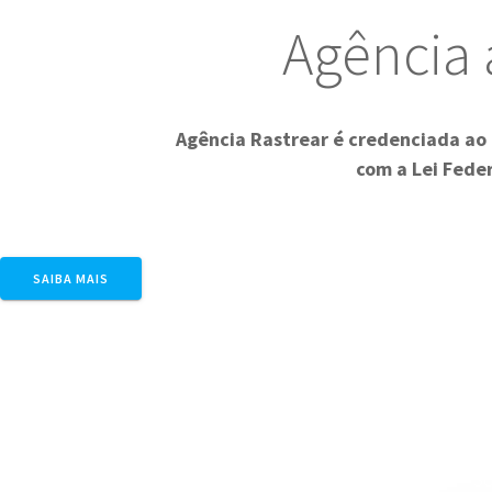
 Agência a
Agência Rastrear é credenciada ao 
com a Lei Feder
SAIBA MAIS
So